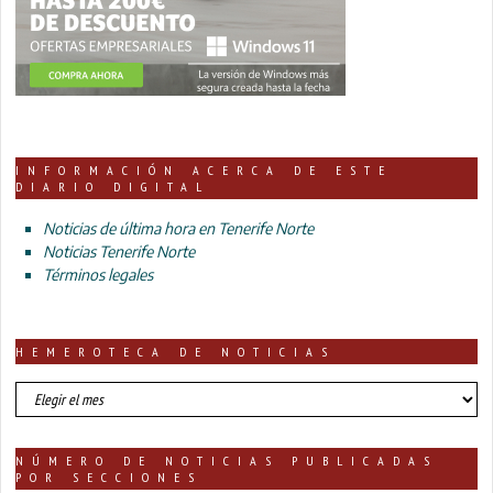
INFORMACIÓN ACERCA DE ESTE
DIARIO DIGITAL
Noticias de última hora en Tenerife Norte
Noticias Tenerife Norte
Términos legales
HEMEROTECA DE NOTICIAS
HEMEROTECA
DE
NOTICIAS
NÚMERO DE NOTICIAS PUBLICADAS
POR SECCIONES