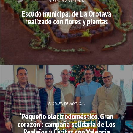
NOTICIA ANTERIOR
Escudo municipal de La Orotava
realizado con flores y plantas
SIGUIENTE NOTICIA
‘Pequeño electrodoméstico. Gran
corazón’: campaña solidaria de Los
Realejos y Cáritas con Valencia