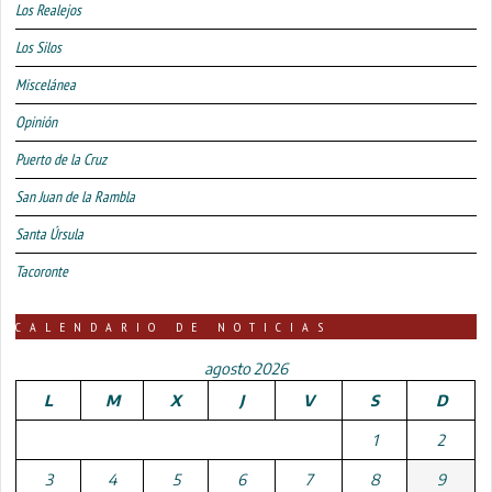
Los Realejos
Los Silos
Miscelánea
Opinión
Puerto de la Cruz
San Juan de la Rambla
Santa Úrsula
Tacoronte
CALENDARIO DE NOTICIAS
agosto 2026
L
M
X
J
V
S
D
1
2
3
4
5
6
7
8
9