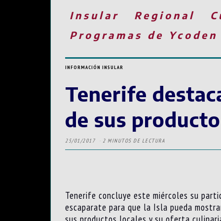
Insular
Regional
C
Programas de Ycoden
INFORMACIÓN INSULAR
Tenerife destaca
de sus productos
25/01/2017
2 MINUTOS DE LECTURA
Tenerife concluye este miércoles su part
escaparate para que la Isla pueda mostra
sus productos locales y su oferta culinari