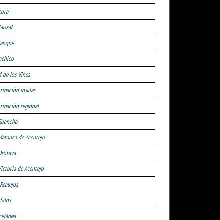
tura
Sauzal
Tanque
achico
d de los Vinos
ormación insular
ormación regional
Guancha
Matanza de Acentejo
Orotava
Victoria de Acentejo
 Realejos
Silos
celánea