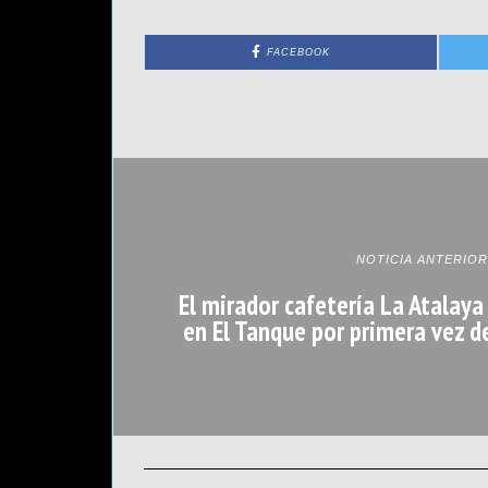
FACEBOOK
NOTICIA ANTERIOR
El mirador cafetería La Atalaya
en El Tanque por primera vez 