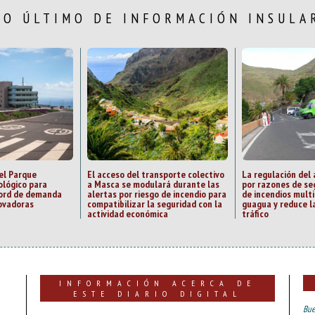
LO ÚLTIMO DE INFORMACIÓN INSULA
el Parque
El acceso del transporte colectivo
La regulación del
ológico para
a Masca se modulará durante las
por razones de se
cord de demanda
alertas por riesgo de incendio para
de incendios multi
ovadoras
compatibilizar la seguridad con la
guagua y reduce la
actividad económica
tráfico
INFORMACIÓN ACERCA DE
ESTE DIARIO DIGITAL
Bue