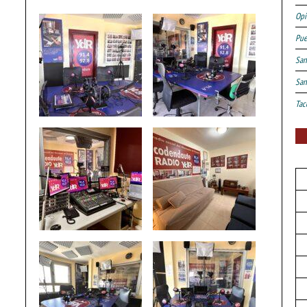
Opi
Pue
San
San
Tac