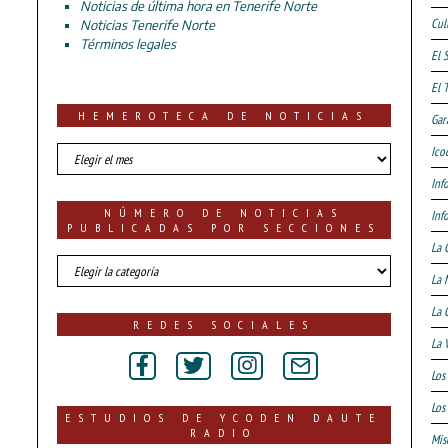
Noticias de última hora en Tenerife Norte
Cul
Noticias Tenerife Norte
Términos legales
El 
El 
HEMEROTECA DE NOTICIAS
Gar
HEMEROTECA
Ico
DE
Inf
NOTICIAS
NÚMERO DE NOTICIAS
Inf
PUBLICADAS POR SECCIONES
La 
número
La 
de
noticias
La 
publicadas
REDES SOCIALES
por
La 
secciones
Los
Los 
ESTUDIOS DE YCODEN DAUTE
RADIO
Mis