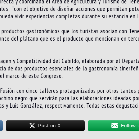
recta y coordinada el Área de Agricultura y Turismo de Tener
ales, “con el objetivo de diseñar acciones que permitan pote
pueda vivir experiencias completas durante su estancia en la
s productos gastronómicos que los turistas asocian con Tene
ante del plátano que es el producto que mencionan en terce
agen y Competitividad del Cabildo, elaborada por el Depar
cia de dos productos esenciales de la gastronomía tinerfeñ
 el marco de este Congreso.
d Fusión con cinco talleres protagonizados por otros tantos 
ochino negro que servirán para las elaboraciones ideadas po
as y Luis González, respectivamente. Todas estas degustaci
Post on X
Follow 