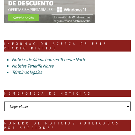
INFORMACIÓN ACERCA DE ESTE
DIARIO DIGITAL
Noticias de última hora en Tenerife Norte
Noticias Tenerife Norte
Términos legales
HEMEROTECA DE NOTICIAS
HEMEROTECA
DE
NOTICIAS
NÚMERO DE NOTICIAS PUBLICADAS
POR SECCIONES