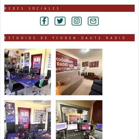
noticias
publicadas
REDES SOCIALES
por
secciones
ESTUDIOS DE YCODEN DAUTE RADIO