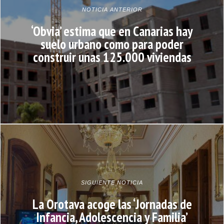
NOTICIA ANTERIOR
‘Obvia’ estima que en Canarias hay
suelo urbano como para poder
construir unas 125.000 viviendas
SIGUIENTE NOTICIA
La Orotava acoge las ‘Jornadas de
Infancia, Adolescencia y Familia’