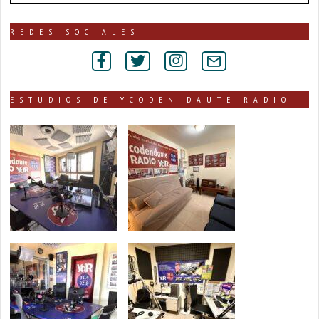
de
noticias
publicadas
REDES SOCIALES
por
secciones
ESTUDIOS DE YCODEN DAUTE RADIO