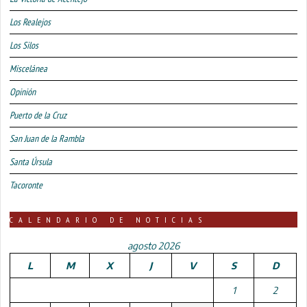
Los Realejos
Los Silos
Miscelánea
Opinión
Puerto de la Cruz
San Juan de la Rambla
Santa Úrsula
Tacoronte
CALENDARIO DE NOTICIAS
agosto 2026
L
M
X
J
V
S
D
1
2