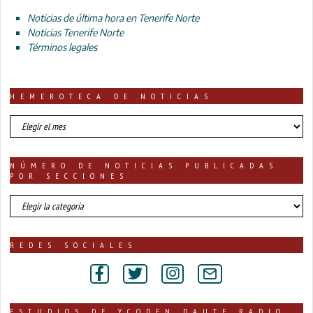
Noticias de última hora en Tenerife Norte
Noticias Tenerife Norte
Términos legales
HEMEROTECA DE NOTICIAS
HEMEROTECA
DE
NOTICIAS
NÚMERO DE NOTICIAS PUBLICADAS
POR SECCIONES
número
de
noticias
publicadas
REDES SOCIALES
por
secciones
ESTUDIOS DE YCODEN DAUTE RADIO