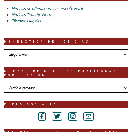
Noticias de última hora en Tenerife Norte
Noticias Tenerife Norte
Términos legales
HEMEROTECA DE NOTICIAS
HEMEROTECA
DE
NOTICIAS
NÚMERO DE NOTICIAS PUBLICADAS
POR SECCIONES
número
de
noticias
publicadas
REDES SOCIALES
por
secciones