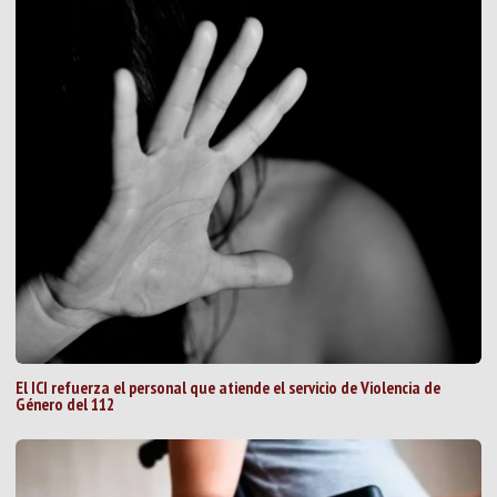
El ICI refuerza el personal que atiende el servicio de Violencia de
Género del 112