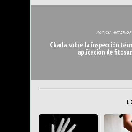
NOTICIA ANTERIOR
Charla sobre la inspección téc
aplicación de fitosa
L