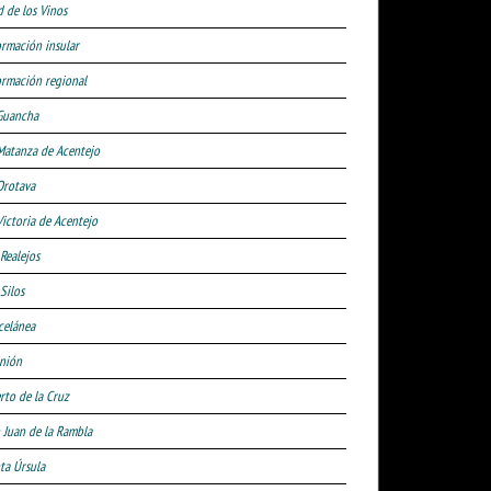
d de los Vinos
ormación insular
ormación regional
Guancha
Matanza de Acentejo
Orotava
Victoria de Acentejo
 Realejos
Silos
celánea
nión
rto de la Cruz
 Juan de la Rambla
ta Úrsula