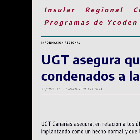
Insular
Regional
C
Programas de Ycoden
INFORMACIÓN REGIONAL
UGT asegura que
condenados a la
28/10/2016
1 MINUTO DE LECTURA
UGT Canarias asegura, en relación a los ú
implantando como un hecho normal y que l