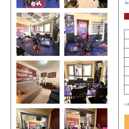
Tac
« J