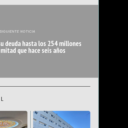
SIGUIENTE NOTICIA
 su deuda hasta los 254 millones
a mitad que hace seis años
AL