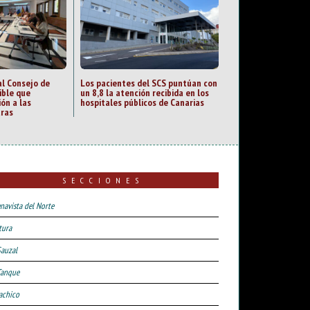
al Consejo de
Los pacientes del SCS puntúan con
ible que
un 8,8 la atención recibida en los
ión a las
hospitales públicos de Canarias
uras
SECCIONES
navista del Norte
tura
Sauzal
Tanque
achico