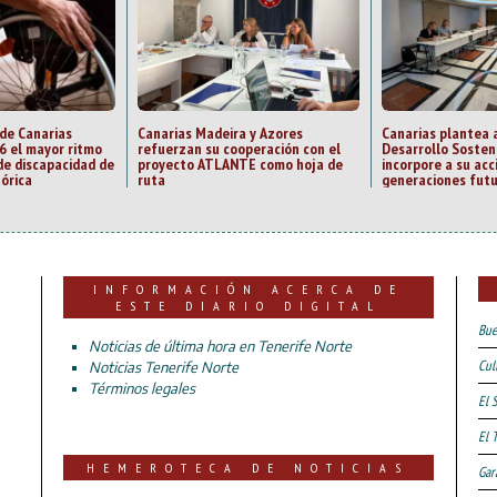
 de Canarias
Canarias Madeira y Azores
Canarias plantea 
6 el mayor ritmo
refuerzan su cooperación con el
Desarrollo Sosten
de discapacidad de
proyecto ATLANTE como hoja de
incorpore a su acc
tórica
ruta
generaciones fut
INFORMACIÓN ACERCA DE
ESTE DIARIO DIGITAL
Bue
Noticias de última hora en Tenerife Norte
Cul
Noticias Tenerife Norte
Términos legales
El 
El 
HEMEROTECA DE NOTICIAS
Gar