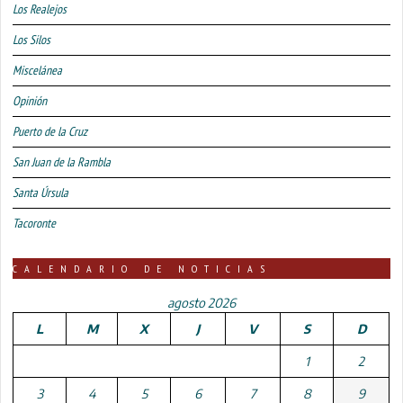
Los Realejos
Los Silos
Miscelánea
Opinión
Puerto de la Cruz
San Juan de la Rambla
Santa Úrsula
Tacoronte
CALENDARIO DE NOTICIAS
agosto 2026
L
M
X
J
V
S
D
1
2
3
4
5
6
7
8
9