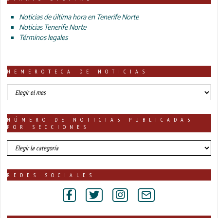
Noticias de última hora en Tenerife Norte
Noticias Tenerife Norte
Términos legales
HEMEROTECA DE NOTICIAS
HEMEROTECA
DE
NOTICIAS
NÚMERO DE NOTICIAS PUBLICADAS
POR SECCIONES
número
de
noticias
publicadas
REDES SOCIALES
por
secciones