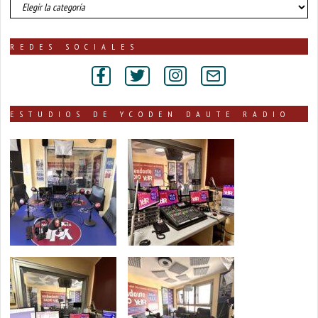
número
de
noticias
publicadas
REDES SOCIALES
por
secciones
ESTUDIOS DE YCODEN DAUTE RADIO