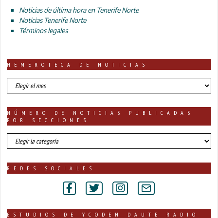
Noticias de última hora en Tenerife Norte
Noticias Tenerife Norte
Términos legales
HEMEROTECA DE NOTICIAS
HEMEROTECA
DE
NOTICIAS
NÚMERO DE NOTICIAS PUBLICADAS
POR SECCIONES
número
de
noticias
publicadas
REDES SOCIALES
por
secciones
ESTUDIOS DE YCODEN DAUTE RADIO