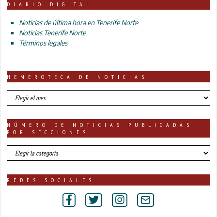
DIARIO DIGITAL
Noticias de última hora en Tenerife Norte
Noticias Tenerife Norte
Términos legales
HEMEROTECA DE NOTICIAS
HEMEROTECA
DE
NOTICIAS
NÚMERO DE NOTICIAS PUBLICADAS
POR SECCIONES
número
de
noticias
publicadas
REDES SOCIALES
por
secciones