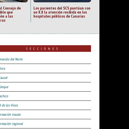
al Consejo de
Los pacientes del SCS puntúan con
ible que
un 8,8 la atención recibida en los
ión a las
hospitales públicos de Canarias
uras
SECCIONES
navista del Norte
tura
Sauzal
Tanque
achico
d de los Vinos
ormación insular
ormación regional