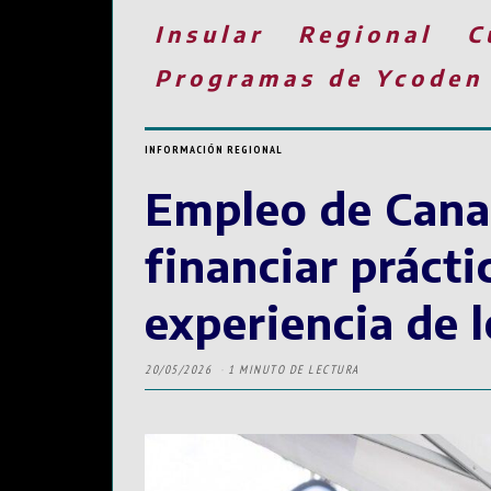
Insular
Regional
C
Programas de Ycoden
INFORMACIÓN REGIONAL
Empleo de Canar
financiar prácti
experiencia de 
20/05/2026
1 MINUTO DE LECTURA