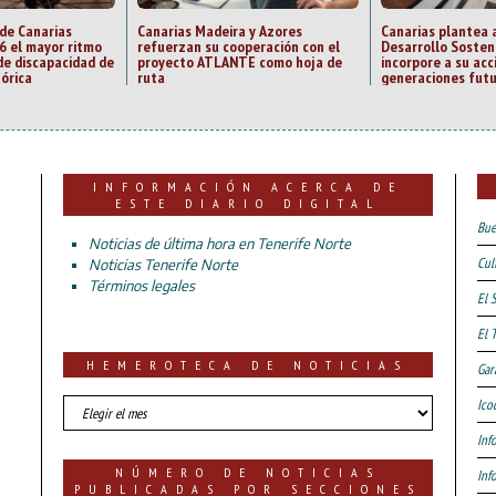
 de Canarias
Canarias Madeira y Azores
Canarias plantea 
6 el mayor ritmo
refuerzan su cooperación con el
Desarrollo Sosten
de discapacidad de
proyecto ATLANTE como hoja de
incorpore a su acc
tórica
ruta
generaciones fut
INFORMACIÓN ACERCA DE
ESTE DIARIO DIGITAL
Bue
Noticias de última hora en Tenerife Norte
Cul
Noticias Tenerife Norte
Términos legales
El 
El 
HEMEROTECA DE NOTICIAS
Gar
HEMEROTECA
Ico
DE
Inf
NOTICIAS
NÚMERO DE NOTICIAS
Inf
PUBLICADAS POR SECCIONES