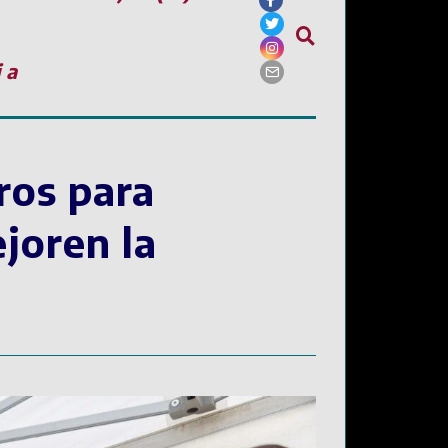
ia
ros para
ejoren la