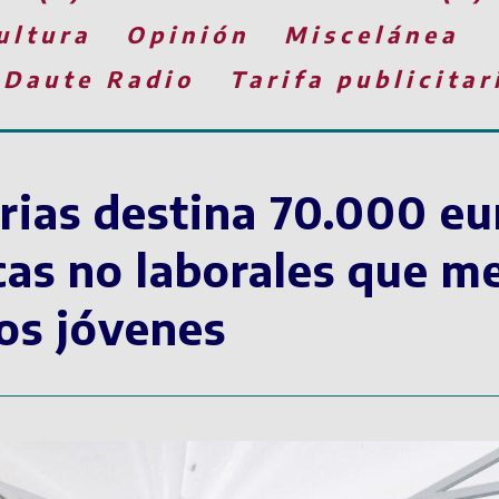
ultura
Opinión
Miscelánea
 Daute Radio
Tarifa publicitar
ias destina 70.000 eu
cas no laborales que m
los jóvenes