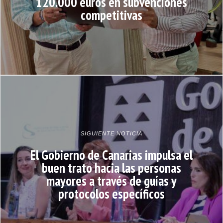
120.000 euros en subvenciones
competitivas
SIGUIENTE NOTICIA
El Gobierno de Canarias impulsa el
buen trato hacia las personas
mayores a través de guías y
protocolos específicos