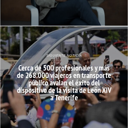
SIGUIENTE NOTICIA
Cerca de 500 profesionales y más
de 268.000 viajeros en transporte
público avalan el éxito del
dispositivo de la visita de León XIV
a Tenerife