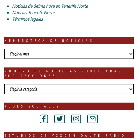
Noticias de última hora en Tenerife Norte
Noticias Tenerife Norte
Términos legales
HEMEROTECA DE NOTICIAS
HEMEROTECA
DE
NOTICIAS
NÚMERO DE NOTICIAS PUBLICADAS
POR SECCIONES
número
de
noticias
publicadas
REDES SOCIALES
por
secciones
ESTUDIOS DE YCODEN DAUTE RADIO