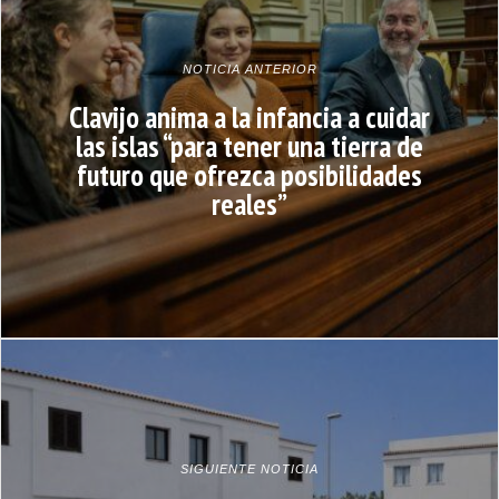
NOTICIA ANTERIOR
Clavijo anima a la infancia a cuidar
las islas “para tener una tierra de
futuro que ofrezca posibilidades
reales”
SIGUIENTE NOTICIA