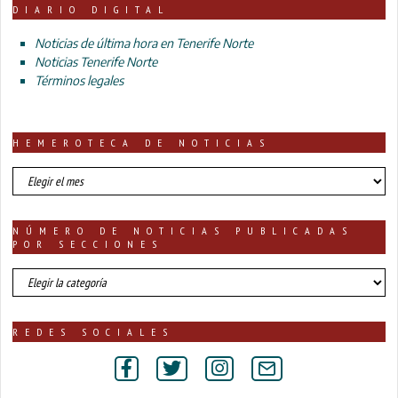
DIARIO DIGITAL
Noticias de última hora en Tenerife Norte
Noticias Tenerife Norte
Términos legales
HEMEROTECA DE NOTICIAS
HEMEROTECA
DE
NOTICIAS
NÚMERO DE NOTICIAS PUBLICADAS
POR SECCIONES
número
de
noticias
publicadas
REDES SOCIALES
por
secciones