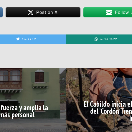
Post on X
Follow 
TWITTER
WHATSAPP
El Cabildo inicia 
fuerza y amplía la
del ‘Cordón Tre
 más personal
I