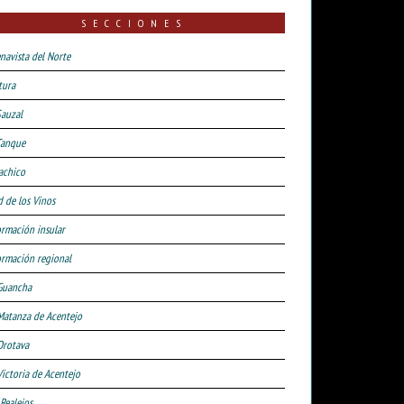
SECCIONES
navista del Norte
tura
Sauzal
Tanque
achico
d de los Vinos
ormación insular
ormación regional
Guancha
Matanza de Acentejo
Orotava
Victoria de Acentejo
 Realejos