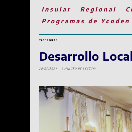
Insular
Regional
C
Programas de Ycoden
TACORONTE
Desarrollo Loca
20/03/2024
1 MINUTO DE LECTURA