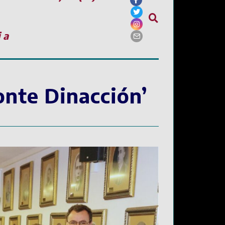
ia
onte Dinacción’