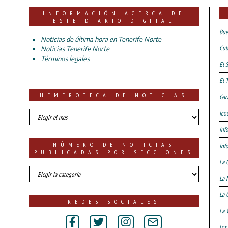
INFORMACIÓN ACERCA DE
ESTE DIARIO DIGITAL
Bue
Noticias de última hora en Tenerife Norte
Cul
Noticias Tenerife Norte
Términos legales
El 
El 
HEMEROTECA DE NOTICIAS
Gar
HEMEROTECA
Ico
DE
Inf
NOTICIAS
NÚMERO DE NOTICIAS
Inf
PUBLICADAS POR SECCIONES
La 
número
La 
de
noticias
La 
publicadas
REDES SOCIALES
por
La 
secciones
Los