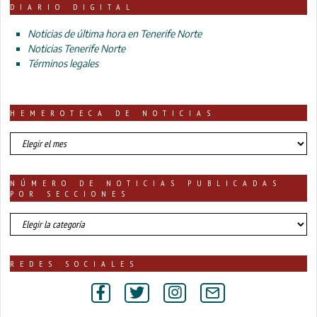
DIARIO DIGITAL
Noticias de última hora en Tenerife Norte
Noticias Tenerife Norte
Términos legales
HEMEROTECA DE NOTICIAS
HEMEROTECA
DE
NOTICIAS
NÚMERO DE NOTICIAS PUBLICADAS
POR SECCIONES
número
de
noticias
publicadas
REDES SOCIALES
por
secciones