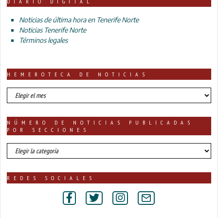
DIARIO DIGITAL
Noticias de última hora en Tenerife Norte
Noticias Tenerife Norte
Términos legales
HEMEROTECA DE NOTICIAS
HEMEROTECA
DE
NOTICIAS
NÚMERO DE NOTICIAS PUBLICADAS
POR SECCIONES
número
de
noticias
publicadas
REDES SOCIALES
por
secciones