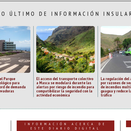
LO ÚLTIMO DE INFORMACIÓN INSULA
el Parque
El acceso del transporte colectivo
La regulación del
ológico para
a Masca se modulará durante las
por razones de se
cord de demanda
alertas por riesgo de incendio para
de incendios multi
ovadoras
compatibilizar la seguridad con la
guagua y reduce la
actividad económica
tráfico
INFORMACIÓN ACERCA DE
ESTE DIARIO DIGITAL