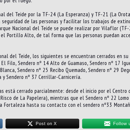
o por el fuego.
nal del Teide por la TF-24 (La Esperanza) y TF-21 (La Orota
 seguridad de las personas y facilitar los trabajos de extin
arque Nacional del Teide se puede realizar por Vilaflor (TF-
 el Portillo Alto, de tal forma que las personas puedan acc
nal del Teide, los siguientes se encuentran cerrados en su
 El Filo, Sendero nº 14 Alto de Guamaso, Sendero nº 17 Igu
a Blanca, Sendero nº 25 Recibo Quemado, Sendero nº 29 Deg
 y Sendero nº 37 Cerrillar-Carnicería.
s está cerrado parcialmente: desde el inicio por el Centro 
(Risco de La Papelera), mientras que el Sendero nº 22 Lom
 La Fortaleza hasta su contacto con el sendero nº33 Montañ
Post on X
Follow 