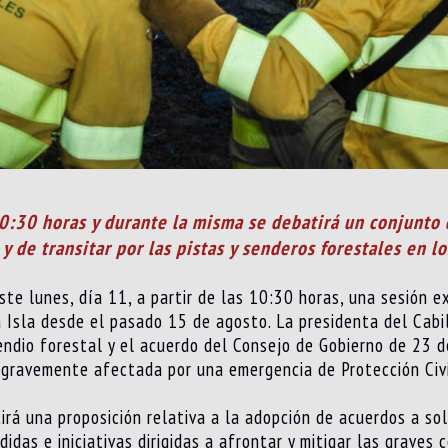
10:30 horas y durante la misma se debatirá un conjunto 
y de transitar por las pistas y senderos forestales en l
ste lunes, día 11, a partir de las 10:30 horas, una sesión e
a Isla desde el pasado 15 de agosto. La presidenta del Cabi
endio forestal y el acuerdo del Consejo de Gobierno de 23 d
 gravemente afectada por una emergencia de Protección Civi
rá una proposición relativa a la adopción de acuerdos a sol
idas e iniciativas dirigidas a afrontar y mitigar las grave