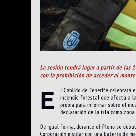
La sesión tendrá lugar a partir de las 
con la prohibición de acceder al monte 
E
l Cabildo de Tenerife celebrará e
incendio forestal que afecta a l
propia para informar sobre el inc
declaración de la isla como zona
De igual forma, durante el Pleno se debati
Corporación insular con una batería de med