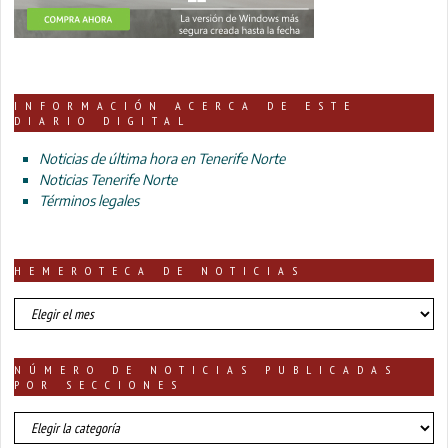
INFORMACIÓN ACERCA DE ESTE
DIARIO DIGITAL
Noticias de última hora en Tenerife Norte
Noticias Tenerife Norte
Términos legales
HEMEROTECA DE NOTICIAS
HEMEROTECA
DE
NOTICIAS
NÚMERO DE NOTICIAS PUBLICADAS
POR SECCIONES
número
de