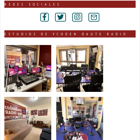
publicadas
REDES SOCIALES
por
secciones
ESTUDIOS DE YCODEN DAUTE RADIO