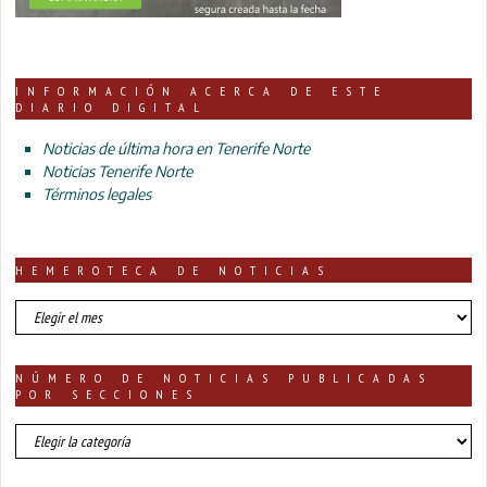
INFORMACIÓN ACERCA DE ESTE
DIARIO DIGITAL
Noticias de última hora en Tenerife Norte
Noticias Tenerife Norte
Términos legales
HEMEROTECA DE NOTICIAS
HEMEROTECA
DE
NOTICIAS
NÚMERO DE NOTICIAS PUBLICADAS
POR SECCIONES
número
de
noticias