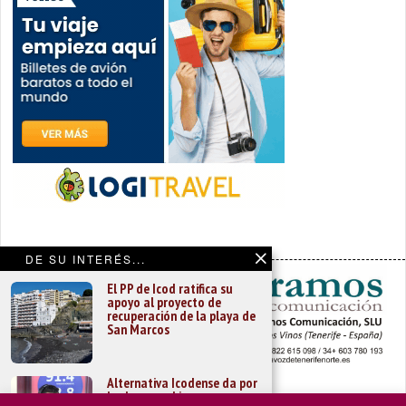
DE SU INTERÉS...
El PP de Icod ratifica su
apoyo al proyecto de
recuperación de la playa de
San Marcos
Alternativa Icodense da por
hecho un gobierno en
PORTADA
YCODEN DAUTE (7)
VALLE DE LA OROTAVA (3)