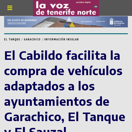
EL TANQUE
/
GARACHICO
/
INFORMACIÓN INSULAR
El Cabildo facilita la
compra de vehículos
adaptados a los
ayuntamientos de
Garachico, El Tanque
y El Sauzal