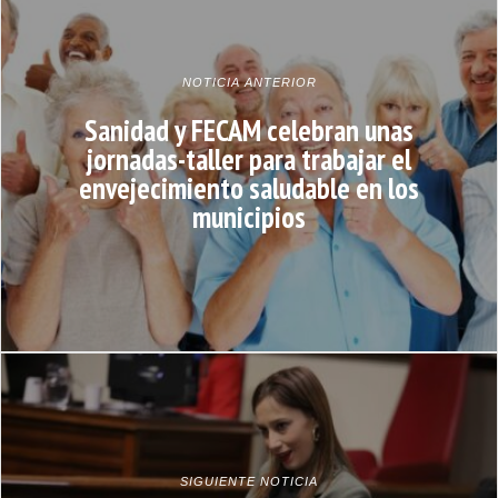
NOTICIA ANTERIOR
Sanidad y FECAM celebran unas
jornadas-taller para trabajar el
envejecimiento saludable en los
municipios
SIGUIENTE NOTICIA