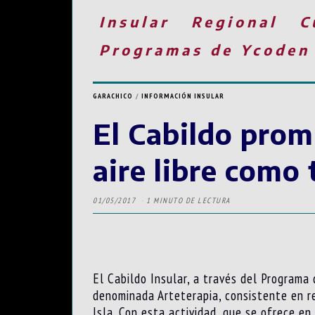
Insular
Regional
C
Programas de Ycoden
GARACHICO
/
INFORMACIÓN INSULAR
El Cabildo prom
aire libre como 
01/05/2017
1 MINUTO DE LECTURA
El Cabildo Insular, a través del Programa 
denominada Arteterapia, consistente en re
Isla. Con esta actividad, que se ofrece en