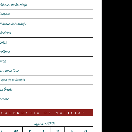
Matanza de Acentejo
Orotava
Victoria de Acentejo
 Realejos
Silos
celánea
nión
rto de la Cruz
 Juan de la Rambla
ta Úrsula
oronte
CALENDARIO DE NOTICIAS
agosto 2026
L
M
X
J
V
S
D