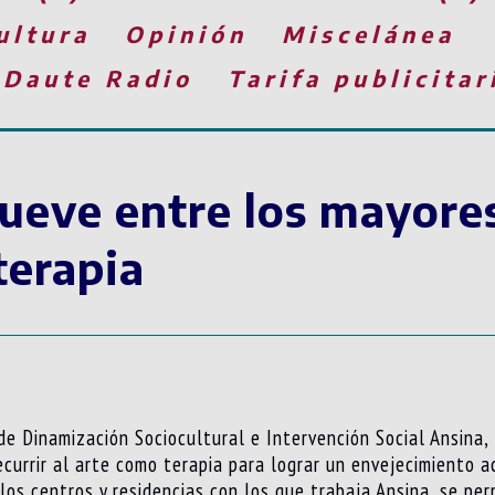
ultura
Opinión
Miscelánea
 Daute Radio
Tarifa publicitar
ueve entre los mayores 
terapia
de Dinamización Sociocultural e Intervención Social Ansina,
currir al arte como terapia para lograr un envejecimiento a
 los centros y residencias con los que trabaja Ansina, se per