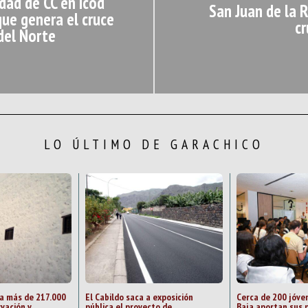
dad de CC en Icod
San Juan de la 
que genera el cruce
c
del Norte
LO ÚLTIMO DE GARACHICO
na más de 217.000
El Cabildo saca a exposición
Cerca de 200 jóven
rvación y
pública el proyecto de
Baja aportan sus 