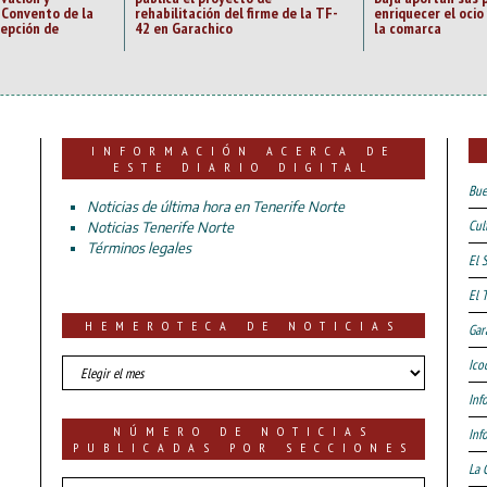
 Convento de la
rehabilitación del firme de la TF-
enriquecer el ocio
epción de
42 en Garachico
la comarca
INFORMACIÓN ACERCA DE
ESTE DIARIO DIGITAL
Bue
Noticias de última hora en Tenerife Norte
Cul
Noticias Tenerife Norte
Términos legales
El 
El 
HEMEROTECA DE NOTICIAS
Gar
HEMEROTECA
Ico
DE
Inf
NOTICIAS
NÚMERO DE NOTICIAS
Inf
PUBLICADAS POR SECCIONES
La 
número