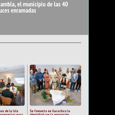
Rambla, el municipio de las 40
ruces enramadas
es de la Isla
Se fomenta en Garachico la
propuestas para
identidad con la exposición