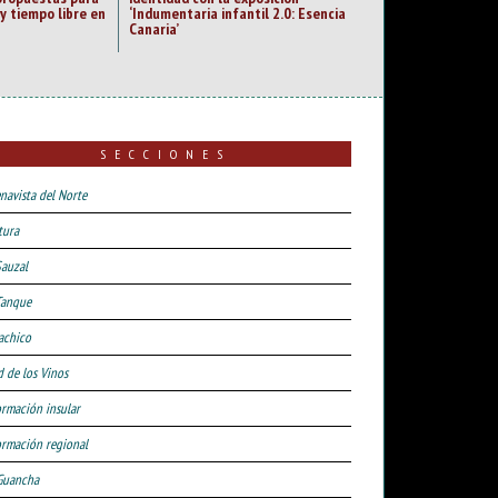
 y tiempo libre en
‘Indumentaria infantil 2.0: Esencia
Canaria’
SECCIONES
navista del Norte
tura
Sauzal
Tanque
achico
d de los Vinos
ormación insular
ormación regional
Guancha