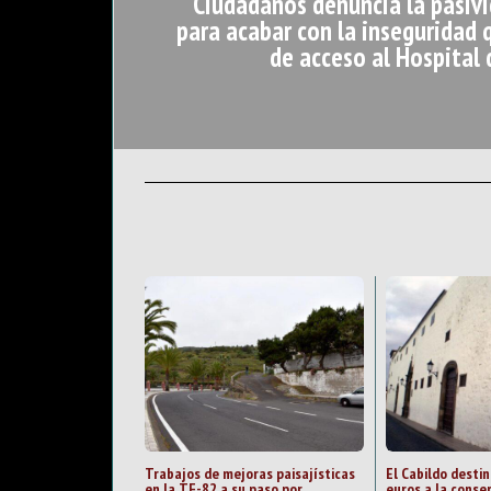
Ciudadanos denuncia la pasivi
para acabar con la inseguridad 
de acceso al Hospital 
Trabajos de mejoras paisajísticas
El Cabildo desti
en la TF-82 a su paso por
euros a la conse