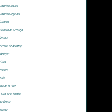
ormación insular
ormación regional
Guancha
Matanza de Acentejo
Orotava
Victoria de Acentejo
 Realejos
Silos
celánea
nión
rto de la Cruz
 Juan de la Rambla
ta Úrsula
oronte