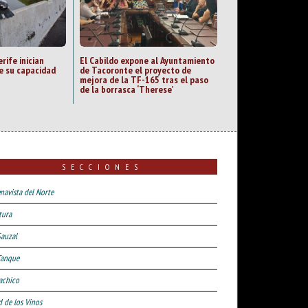
rife inician
El Cabildo expone al Ayuntamiento
e su capacidad
de Tacoronte el proyecto de
mejora de la TF-165 tras el paso
de la borrasca ‘Therese’
SECCIONES
navista del Norte
tura
Sauzal
Tanque
achico
d de los Vinos