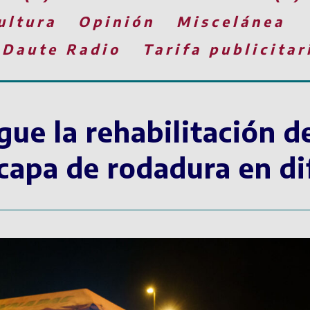
ultura
Opinión
Miscelánea
 Daute Radio
Tarifa publicitar
gue la rehabilitación d
 capa de rodadura en d