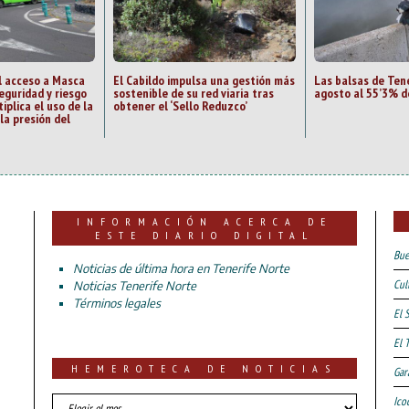
l acceso a Masca
El Cabildo impulsa una gestión más
Las balsas de Tene
eguridad y riesgo
sostenible de su red viaria tras
agosto al 55’3% d
iplica el uso de la
obtener el ‘Sello Reduzco’
la presión del
INFORMACIÓN ACERCA DE
ESTE DIARIO DIGITAL
Bue
Noticias de última hora en Tenerife Norte
Cul
Noticias Tenerife Norte
Términos legales
El 
El 
HEMEROTECA DE NOTICIAS
Gar
HEMEROTECA
Ico