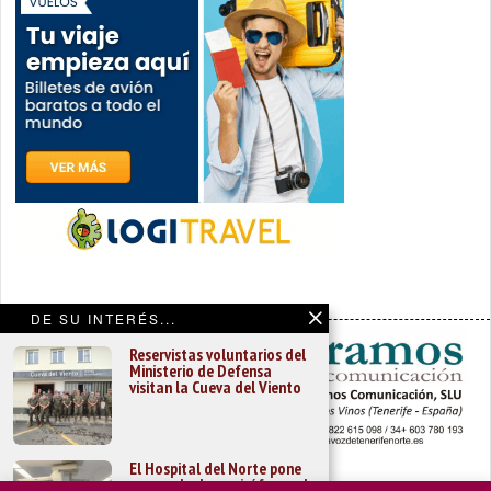
DE SU INTERÉS...
Reservistas voluntarios del
Ministerio de Defensa
visitan la Cueva del Viento
El Hospital del Norte pone
en marcha los quirófanos de
PORTADA
YCODEN DAUTE (7)
VALLE DE LA OROTAVA (3)