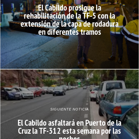
El Cabildo prosigue la
rehabilitación de la TF-5 con la
extensión de la capa de rodadura
en diferentes tramos
SIGUIENTE NOTICIA
El Cabildo asfaltará en Puerto de la
Cruz la TF-312 esta semana por las
noches