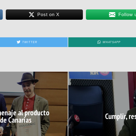
Post on X
Follow 
TWITTER
WHATSAPP
enaje al producto
Cumplir, re
 de Canarias