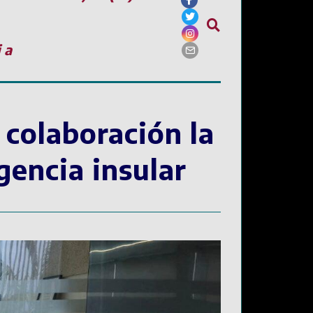
ia
 colaboración la
encia insular