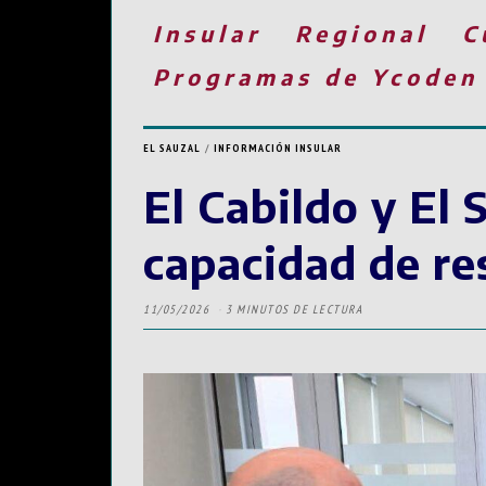
Insular
Regional
C
Programas de Ycoden
EL SAUZAL
/
INFORMACIÓN INSULAR
El Cabildo y El 
capacidad de re
11/05/2026
3 MINUTOS DE LECTURA