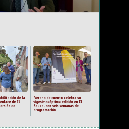
bilitación de la
‘Verano de cuento’ celebra su
 enlace de El
vigesimoséptima edición en El
versión de
Sauzal con seis semanas de
programación