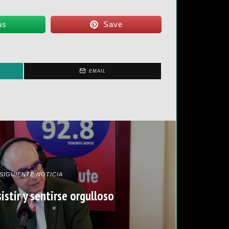
us
Save
EMAIL
SIGUIENTE NOTICIA
sistir y sentirse orgulloso