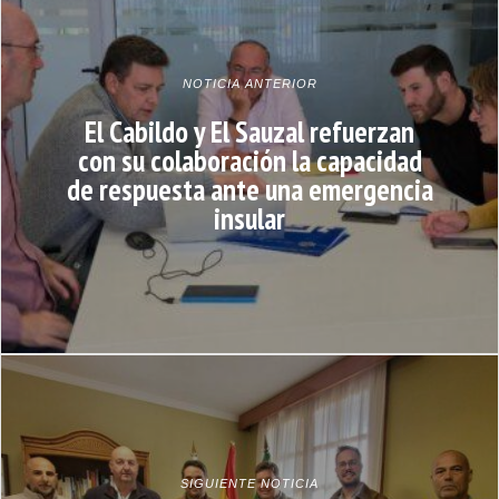
NOTICIA ANTERIOR
El Cabildo y El Sauzal refuerzan
con su colaboración la capacidad
de respuesta ante una emergencia
insular
SIGUIENTE NOTICIA