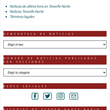
Noticias de última hora en Tenerife Norte
Noticias Tenerife Norte
Términos legales
HEMEROTECA DE NOTICIAS
HEMEROTECA
DE
NOTICIAS
NÚMERO DE NOTICIAS PUBLICADAS
POR SECCIONES
número
de
noticias
publicadas
REDES SOCIALES
por
secciones
ESTUDIOS DE YCODEN DAUTE RADIO