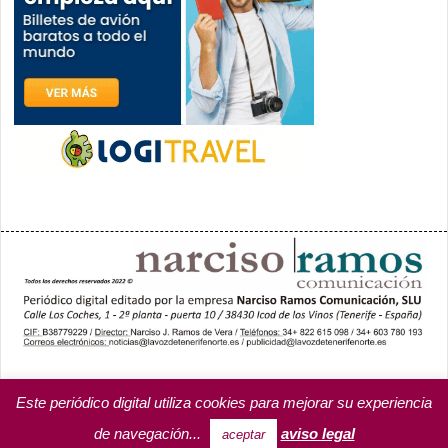
PORTADA
YCODEN DAUTE (7)
VALLE DE LA OROTAVA (3)
ACENTEJO (5)
INSULAR
REGIONAL
CULTURA
Este periódico digital utiliza cookies para mejorar su experiencia
OPINIÓN
MISCELÁNEA
PROGRAMAS DE YCODEN DAUTE RADIO
de navegación...
aviso legal
aceptar
TARIFA PUBLICITARIA