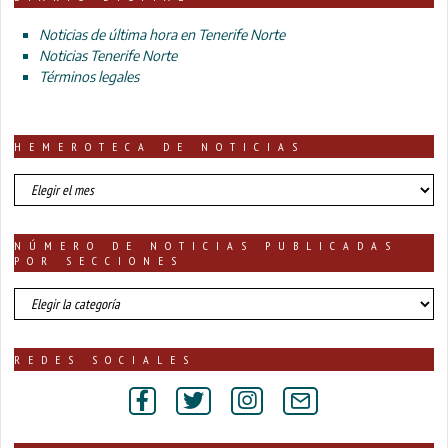
Noticias de última hora en Tenerife Norte
Noticias Tenerife Norte
Términos legales
HEMEROTECA DE NOTICIAS
HEMEROTECA
DE
NOTICIAS
NÚMERO DE NOTICIAS PUBLICADAS
POR SECCIONES
número
de
noticias
publicadas
REDES SOCIALES
por
secciones