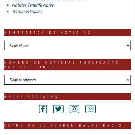
Noticias Tenerife Norte
Términos legales
HEMEROTECA DE NOTICIAS
HEMEROTECA
DE
NOTICIAS
NÚMERO DE NOTICIAS PUBLICADAS
POR SECCIONES
número
de
noticias
publicadas
REDES SOCIALES
por
secciones
ESTUDIOS DE YCODEN DAUTE RADIO