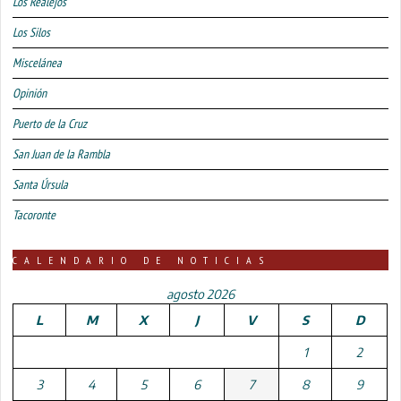
Los Realejos
Los Silos
Miscelánea
Opinión
Puerto de la Cruz
San Juan de la Rambla
Santa Úrsula
Tacoronte
CALENDARIO DE NOTICIAS
agosto 2026
L
M
X
J
V
S
D
1
2
3
4
5
6
7
8
9