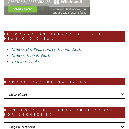
INFORMACIÓN ACERCA DE ESTE
DIARIO DIGITAL
Noticias de última hora en Tenerife Norte
Noticias Tenerife Norte
Términos legales
HEMEROTECA DE NOTICIAS
HEMEROTECA
DE
NOTICIAS
NÚMERO DE NOTICIAS PUBLICADAS
POR SECCIONES
número