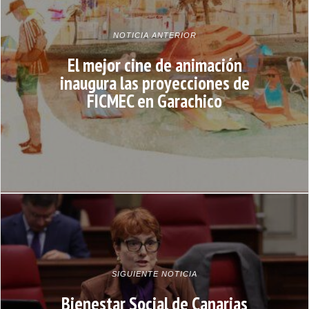
NOTICIA ANTERIOR
El mejor cine de animación
inaugura las proyecciones de
FICMEC en Garachico
SIGUIENTE NOTICIA
Bienestar Social de Canarias