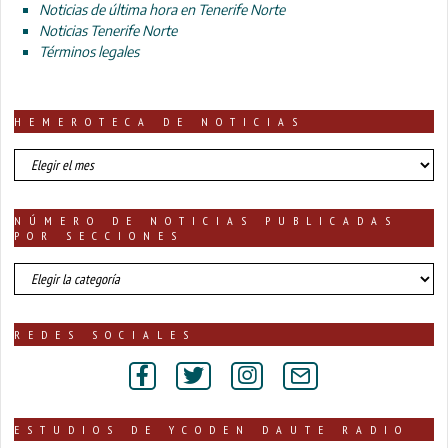
Noticias de última hora en Tenerife Norte
Noticias Tenerife Norte
Términos legales
HEMEROTECA DE NOTICIAS
HEMEROTECA
DE
NOTICIAS
NÚMERO DE NOTICIAS PUBLICADAS
POR SECCIONES
número
de
noticias
publicadas
REDES SOCIALES
por
secciones
ESTUDIOS DE YCODEN DAUTE RADIO