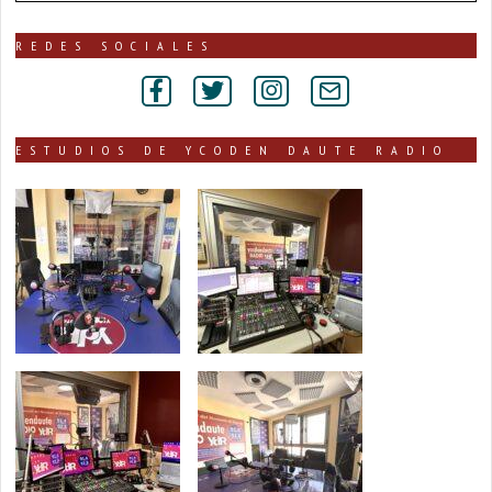
de
noticias
publicadas
REDES SOCIALES
por
secciones
ESTUDIOS DE YCODEN DAUTE RADIO