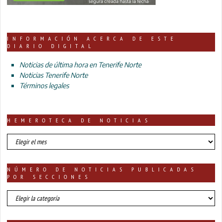
INFORMACIÓN ACERCA DE ESTE
DIARIO DIGITAL
Noticias de última hora en Tenerife Norte
Noticias Tenerife Norte
Términos legales
HEMEROTECA DE NOTICIAS
HEMEROTECA
DE
NOTICIAS
NÚMERO DE NOTICIAS PUBLICADAS
POR SECCIONES
número
de
noticias