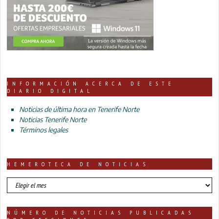
INFORMACIÓN ACERCA DE ESTE
DIARIO DIGITAL
Noticias de última hora en Tenerife Norte
Noticias Tenerife Norte
Términos legales
HEMEROTECA DE NOTICIAS
HEMEROTECA
DE
NOTICIAS
NÚMERO DE NOTICIAS PUBLICADAS