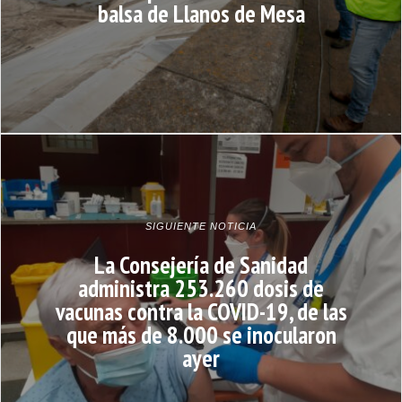
balsa de Llanos de Mesa
SIGUIENTE NOTICIA
La Consejería de Sanidad
administra 253.260 dosis de
vacunas contra la COVID-19, de las
que más de 8.000 se inocularon
ayer