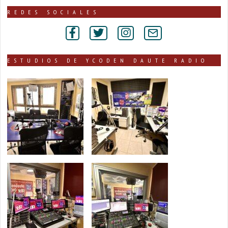
noticias
publicadas
REDES SOCIALES
por
secciones
ESTUDIOS DE YCODEN DAUTE RADIO