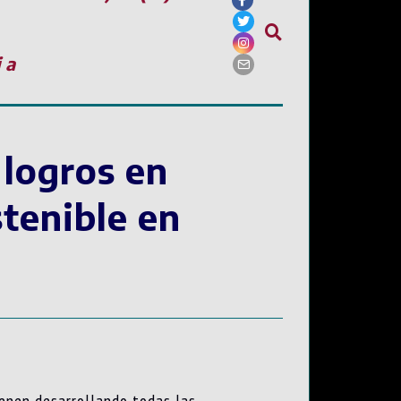
ia
 logros en
stenible en