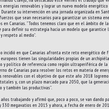
ernando Clavijo, ha destacado este viernes el trabajo que v
as energías renovables y lograr un nuevo modelo energético 
. Durante su intervención en una jornada organizada en San
sfuerzos que sean necesarios para garantizar un sistema en
cios en Canarias. “Todos tenemos claro que en el ámbito de l
 para definir su estrategia hacia un modelo que garantice 
 y respeto al medio”.
rno incidió en que Canarias afronta este reto energético de
 europeos tienen las singularidades propias de un archipiél
 y político de referencia como región ultraperiférica de la 
erno de Canarias para resolver los retos en materia de ene
as renovables con el objetivo de que este año 2018 logremo
otales y, con un plazo marcado para 2050, que la generació
 y también las productivas”.
s años trabajando y afirmó que, poco a poco, se van dando 
y 330 megavatios en 2015 y ahora, a fecha de enero de 20