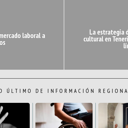
La estrategia d
 mercado laboral a
cultural en Tener
os
l
O ÚLTIMO DE INFORMACIÓN REGION