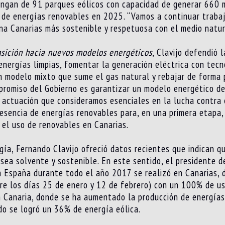
pongan de 91 parques eólicos con capacidad de generar 660 me
 de energías renovables en 2025. “Vamos a continuar traba
na Canarias más sostenible y respetuosa con el medio natural
nsición hacia nuevos modelos energéticos
, Clavijo defendió 
nergías limpias, fomentar la generación eléctrica con tecn
un modelo mixto que sume el gas natural y rebajar de forma
promiso del Gobierno es garantizar un modelo energético de
actuación que consideramos esenciales en la lucha contra el
esencia de energías renovables para, en una primera etapa,
 el uso de renovables en Canarias.
gía, Fernando Clavijo ofreció datos recientes que indican 
sea solvente y sostenible. En este sentido, el presidente 
n España durante todo el año 2017 se realizó en Canarias, 
re los días 25 de enero y 12 de febrero) con un 100% de u
n Canaria, donde se ha aumentado la producción de energías
do se logró un 36% de energía eólica.