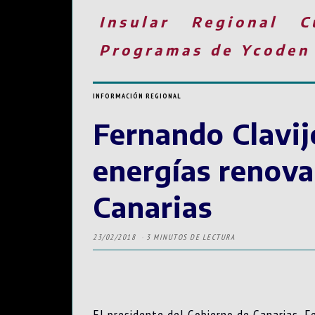
Insular
Regional
C
Programas de Ycoden
INFORMACIÓN REGIONAL
Fernando Clavij
energías renova
Canarias
23/02/2018
3 MINUTOS DE LECTURA