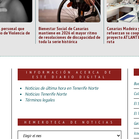
l personal que
Bienestar Social de Canarias
Canarias Madeira 
io de Violencia de
mantiene en 2026 el mayor ritmo
refuerzan su coop
de resoluciones de discapacidad de
proyecto ATLANTE
toda la serie histórica
ruta
INFORMACIÓN ACERCA DE
ESTE DIARIO DIGITAL
Bue
Noticias de última hora en Tenerife Norte
Cul
Noticias Tenerife Norte
Términos legales
El 
El 
HEMEROTECA DE NOTICIAS
Gar
HEMEROTECA
Ico