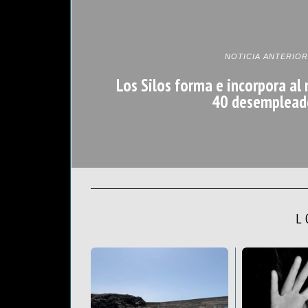
NOTICIA ANTERIOR
Los Silos forma e incorpora al
40 desemplead
L