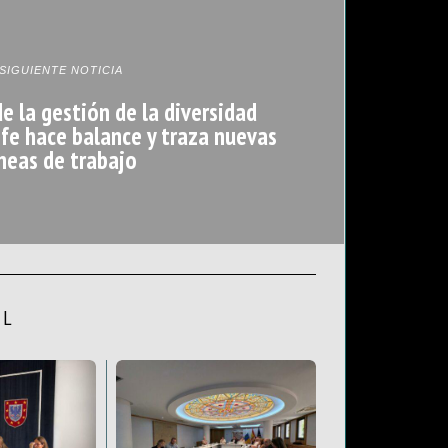
SIGUIENTE NOTICIA
e la gestión de la diversidad
ife hace balance y traza nuevas
íneas de trabajo
AL