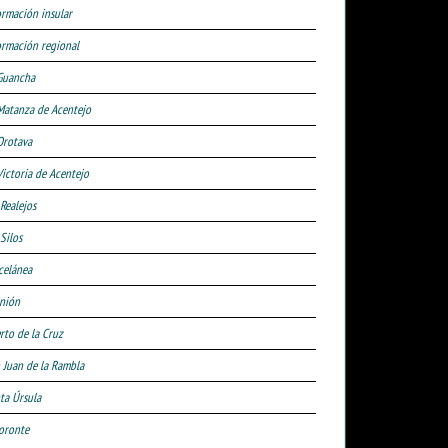
ormación insular
ormación regional
Guancha
Matanza de Acentejo
Orotava
Victoria de Acentejo
 Realejos
Silos
celánea
nión
rto de la Cruz
 Juan de la Rambla
ta Úrsula
oronte