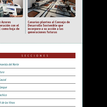
y Azores
Canarias plantea al Consejo de
eración con el
Desarrollo Sostenible que
 como hoja de
incorpore a su acción a las
generaciones futuras
SECCIONES
navista del Norte
tura
Sauzal
Tanque
achico
d de los Vinos