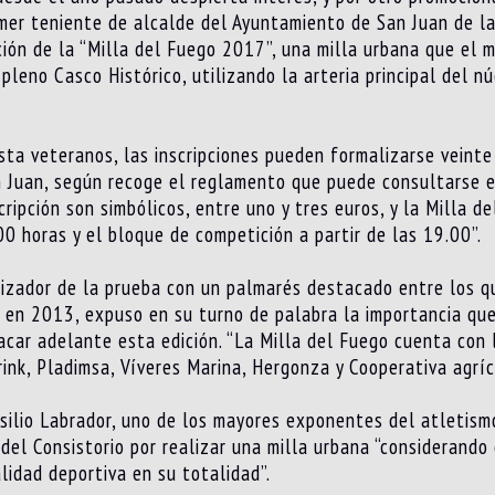
primer teniente de alcalde del Ayuntamiento de San Juan de l
ión de la “Milla del Fuego 2017”, una milla urbana que el 
pleno Casco Histórico, utilizando la arteria principal del n
sta veteranos, las inscripciones pueden formalizarse veint
 Juan, según recoge el reglamento que puede consultarse en
cripción son simbólicos, entre uno y tres euros, y la Milla d
00 horas y el bloque de competición a partir de las 19.00”.
izador de la prueba con un palmarés destacado entre los q
a en 2013, expuso en su turno de palabra la importancia qu
car adelante esta edición. “La Milla del Fuego cuenta con 
Drink, Pladimsa, Víveres Marina, Hergonza y Cooperativa agrí
silio Labrador, uno de los mayores exponentes del atletism
del Consistorio por realizar una milla urbana “considerando
idad deportiva en su totalidad”.