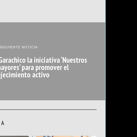
SIGUIENTE NOTICIA
 Garachico la iniciativa ‘Nuestros
mayores’ para promover el
jecimiento activo
LA