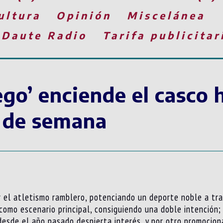
ultura
Opinión
Miscelánea
 Daute Radio
Tarifa publicitar
ego’ enciende el casco 
n de semana
or el atletismo ramblero, potenciando un deporte noble a tr
 como escenario principal, consiguiendo una doble intención;
desde el año pasado despierta interés, y por otro promocio