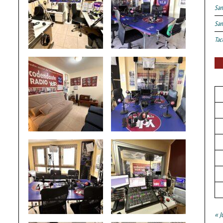
San
San
Tac
« J