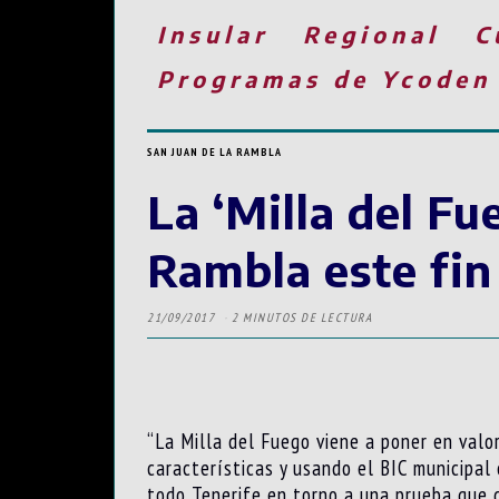
Insular
Regional
C
Programas de Ycoden
SAN JUAN DE LA RAMBLA
La ‘Milla del Fu
Rambla este fi
21/09/2017
2 MINUTOS DE LECTURA
“La Milla del Fuego viene a poner en val
características y usando el BIC municipal
todo Tenerife en torno a una prueba que 