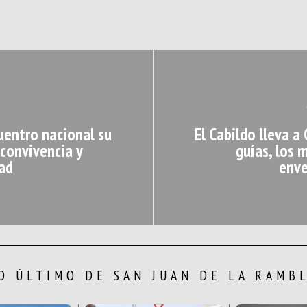
uentro nacional su
El Cabildo lleva a
convivencia y
guías, los 
ad
enve
O ÚLTIMO DE SAN JUAN DE LA RAMB