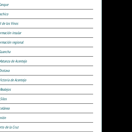
Tanque
achico
d de los Vinos
ormación insular
ormación regional
Guancha
Matanza de Acentejo
Orotava
Victoria de Acentejo
 Realejos
Silos
celánea
nión
rto de la Cruz