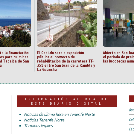
ta la financiación
El Cabildo saca a exposición
Abierto en San Ju
zos para culminar
pública el proyecto de
el periodo de prei
al Tabaiba de San
rehabilitación de la carretera TF-
las ludotecas mun
a
351 entre San Juan de la Rambla y
La Guancha
INFORMACIÓN ACERCA DE
ESTE DIARIO DIGITAL
Bue
Noticias de última hora en Tenerife Norte
Cul
Noticias Tenerife Norte
Términos legales
El 