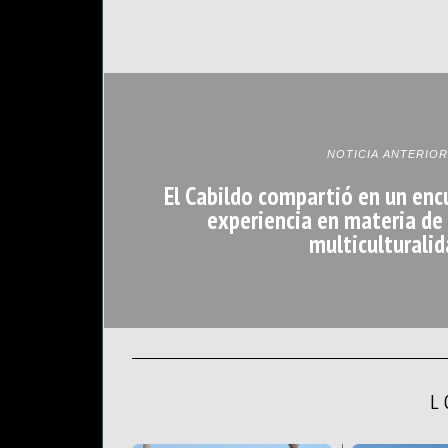
NOTICIA ANTERIOR
El Cabildo compartió en un enc
experiencia en materia de 
multiculturalid
L