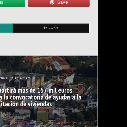
us
Save
EMAIL
SIGUIENTE NOTICIA
artirá más de 157 mil euros
a la convocatoria de ayudas a la
litación de viviendas