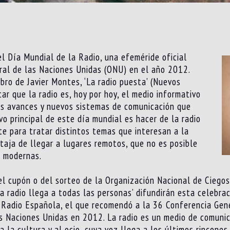
l Día Mundial de la Radio, una efeméride oficial
al de las Naciones Unidas (ONU) en el año 2012.
bro de Javier Montes, ‘La radio puesta’ (Nuevos
ar que la radio es, hoy por hoy, el medio informativo
os avances y nuevos sistemas de comunicación que
ivo principal de este día mundial es hacer de la radio
te para tratar distintos temas que interesan a la
ntaja de llegar a lugares remotos, que no es posible
s modernas.
el cupón o del sorteo de la Organización Nacional de Ciego
a radio llega a todas las personas’ difundirán esta celebrac
 Radio Española, el que recomendó a la 36 Conferencia Gene
s Naciones Unidas en 2012. La radio es un medio de comunic
 la cultura y al ocio, cuya voz llega a los últimos rincones 