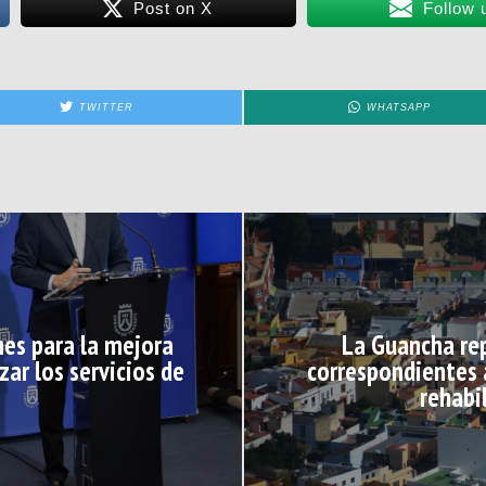
Post on X
Follow 
TWITTER
WHATSAPP
nes para la mejora
La Guancha rep
zar los servicios de
correspondientes 
rehabi