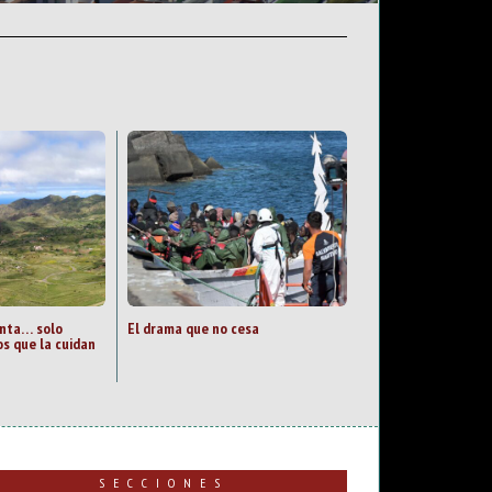
unta… solo
El drama que no cesa
s que la cuidan
SECCIONES