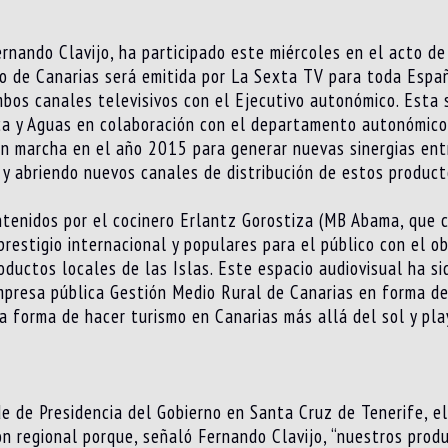
ernando Clavijo, ha participado este miércoles en el acto d
no de Canarias será emitida por La Sexta TV para toda España
os canales televisivos con el Ejecutivo autonómico. Esta s
sca y Aguas en colaboración con el departamento autonómico
en marcha en el año 2015 para generar nuevas sinergias entre
l y abriendo nuevos canales de distribución de estos product
ntenidos por el cocinero Erlantz Gorostiza (MB Abama, que c
restigio internacional y populares para el público con el o
oductos locales de las Islas. Este espacio audiovisual ha s
mpresa pública Gestión Medio Rural de Canarias en forma de
a forma de hacer turismo en Canarias más allá del sol y pl
 de Presidencia del Gobierno en Santa Cruz de Tenerife, el
ón regional porque, señaló Fernando Clavijo, “nuestros pro