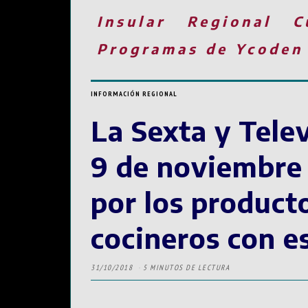
Insular
Regional
C
Programas de Ycoden
INFORMACIÓN REGIONAL
La Sexta y Telev
9 de noviembre l
por los producto
cocineros con es
31/10/2018
5 MINUTOS DE LECTURA