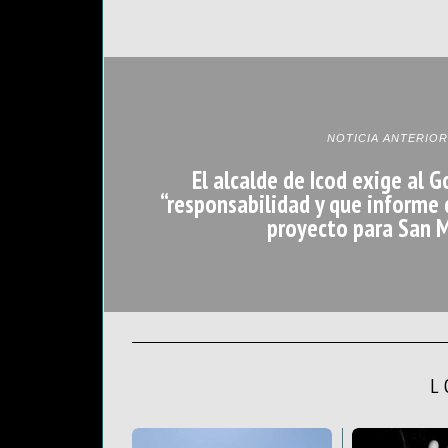
NOTICIA ANTERIOR
El alcalde de Icod exige al 
“responsabilidad y que informe 
proyecto para San 
L