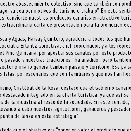
uestro abastecimiento colectivo, sino que también son prod
ago, ya sea por motivos de turismo o trabajo”. En este senti
tos “convierte nuestros productos canarios en atractivo turí
 extraordinaria carta de presentación para la promoción exte
esca y Aguas, Narvay Quintero, agradeció a todos los que ha
special a Erlantz Gorostiza, chef coordinador, y a los repre
el Pino Quintana, por apostar sus canales por este producto
o pasado y nuestras tradiciones”, ha añadido, “pero también
ector primario genera también paisaje y territorio. Ese pai
as Islas, por escenarios que son familiares y que nos han he
rismo, Cristóbal de la Rosa, destacó que el Gobierno canario
o destacado integrado en la oferta turística, ya que así se
os de la industria al resto de la sociedad». En este sentido,
levando a cabo nuestros agricultores, ganaderos y pescadore
 punta de lanza en esta estrategia”.
stado que el objetivo era “poner en valor el producto que e